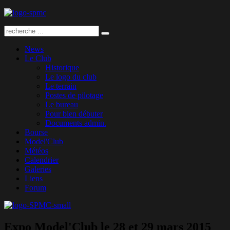
News
Le Club
Historique
Le logo du club
Le terrain
Postes de pilotage
Le bureau
Pour bien débuter
Documents admin.
Bourse
Model'Club
Météos
Calendrier
Galeries
Liens
Forum
Expo Model'Club le 28 et 29 mars 2015