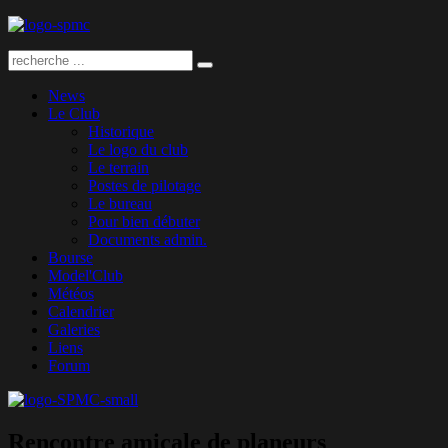
News
Le Club
Historique
Le logo du club
Le terrain
Postes de pilotage
Le bureau
Pour bien débuter
Documents admin.
Bourse
Model'Club
Météos
Calendrier
Galeries
Liens
Forum
Rencontre amicale de planeurs