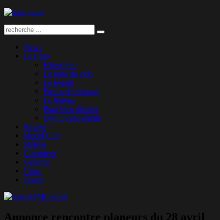
News
Le Club
Historique
Le logo du club
Le terrain
Postes de pilotage
Le bureau
Pour bien débuter
Documents admin.
Bourse
Model'Club
Météos
Calendrier
Galeries
Liens
Forum
Annonce rencontre planeurs du 28 avril