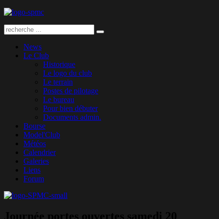
News
Le Club
Historique
Le logo du club
Le terrain
Postes de pilotage
Le bureau
Pour bien débuter
Documents admin.
Bourse
Model'Club
Météos
Calendrier
Galeries
Liens
Forum
Journée portes ouvertes samedi 20