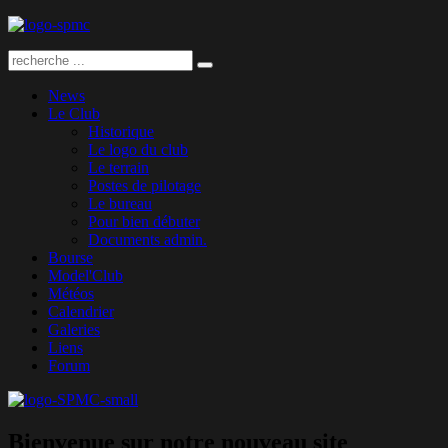
News
Le Club
Historique
Le logo du club
Le terrain
Postes de pilotage
Le bureau
Pour bien débuter
Documents admin.
Bourse
Model'Club
Météos
Calendrier
Galeries
Liens
Forum
Bienvenue sur notre nouveau site