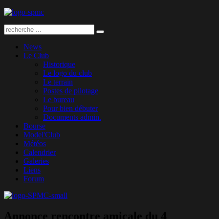
News
Le Club
Historique
Le logo du club
Le terrain
Postes de pilotage
Le bureau
Pour bien débuter
Documents admin.
Bourse
Model'Club
Météos
Calendrier
Galeries
Liens
Forum
Annonce rencontre amicale du 4