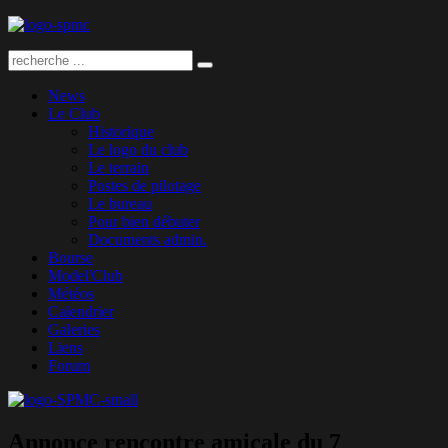
News
Le Club
Historique
Le logo du club
Le terrain
Postes de pilotage
Le bureau
Pour bien débuter
Documents admin.
Bourse
Model'Club
Météos
Calendrier
Galeries
Liens
Forum
Annonce rencontre amicale du 7