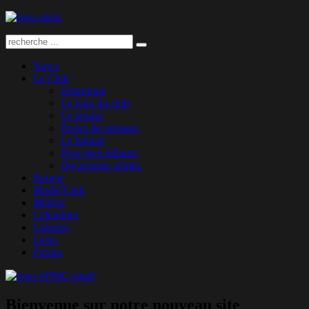
News
Le Club
Historique
Le logo du club
Le terrain
Postes de pilotage
Le bureau
Pour bien débuter
Documents admin.
Bourse
Model'Club
Météos
Calendrier
Galeries
Liens
Forum
Bienvenue sur notre nouveau site