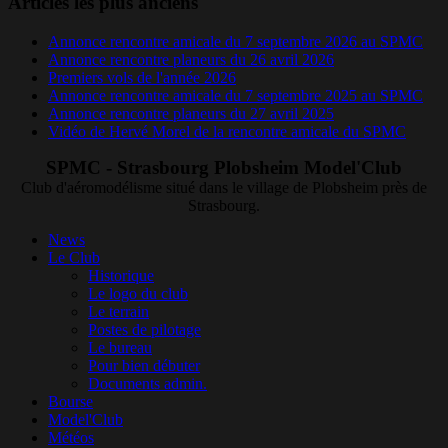
Articles les plus anciens
Annonce rencontre amicale du 7 septembre 2026 au SPMC
Annonce rencontre planeurs du 26 avril 2026
Premiers vols de l'année 2026
Annonce rencontre amicale du 7 septembre 2025 au SPMC
Annonce rencontre planeurs du 27 avril 2025
Vidéo de Hervé Morel de la rencontre amicale du SPMC
SPMC - Strasbourg Plobsheim Model'Club
Club d'aéromodélisme situé dans le village de Plobsheim près de
Strasbourg.
News
Le Club
Historique
Le logo du club
Le terrain
Postes de pilotage
Le bureau
Pour bien débuter
Documents admin.
Bourse
Model'Club
Météos