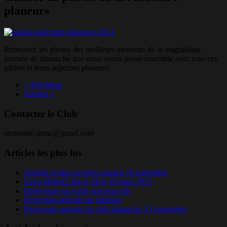
planeurs
Retrouvez les photos des meilleurs moments de la magnifique
journée de dimanche que nous avons passé ensemble avec tous ces
pilotes et leurs superbes planeurs.
< Précédent
Suivant >
Contacter le Club
secretaire.spmc@gmail.com
Articles les plus lus
Journée portes ouvertes samedi 20 septembre
Expo Model'Club le 28 et 29 mars 2015
Bienvenue sur notre nouveau site
Rencontre amicale de planeurs
Rencontre amicale du club dimanche 21 septembre