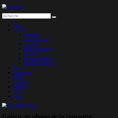
News
Le Club
Historique
Le logo du club
Le terrain
Postes de pilotage
Le bureau
Pour bien débuter
Documents admin.
Bourse
Model'Club
Météos
Calendrier
Galeries
Liens
Forum
Galerie de photos de la rencontre