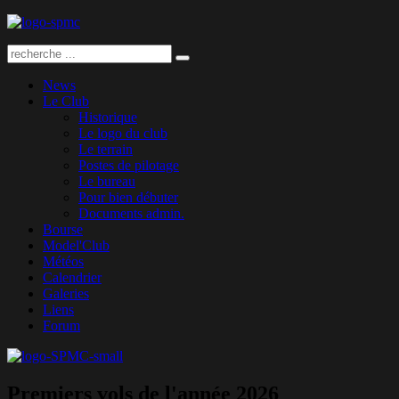
News
Le Club
Historique
Le logo du club
Le terrain
Postes de pilotage
Le bureau
Pour bien débuter
Documents admin.
Bourse
Model'Club
Météos
Calendrier
Galeries
Liens
Forum
Premiers vols de l'année 2026