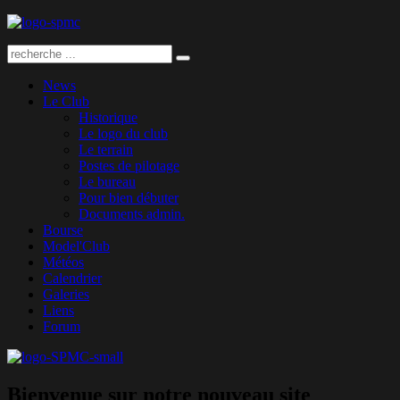
News
Le Club
Historique
Le logo du club
Le terrain
Postes de pilotage
Le bureau
Pour bien débuter
Documents admin.
Bourse
Model'Club
Météos
Calendrier
Galeries
Liens
Forum
Bienvenue sur notre nouveau site