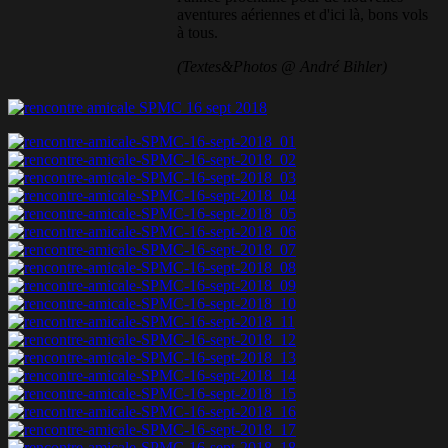
aventures aériennes et d'ici là, bons vols
à tous.
(Textes&Photos @ André Bihler)