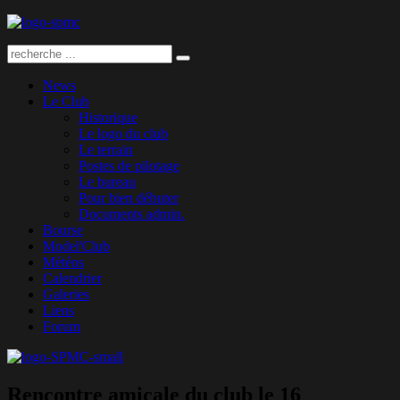
News
Le Club
Historique
Le logo du club
Le terrain
Postes de pilotage
Le bureau
Pour bien débuter
Documents admin.
Bourse
Model'Club
Météos
Calendrier
Galeries
Liens
Forum
Rencontre amicale du club le 16