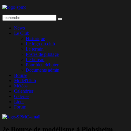
News
Le Club
Historique
Le logo du club
Le terrain
Postes de pilotage
Le bureau
Pour bien débuter
Documents admin.
Bourse
Model'Club
Météos
Calendrier
Galeries
Liens
Forum
2e Bourse de modélisme à Plobsheim